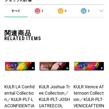
すべて
0
0
0
関連商品
RELATED ITEMS
KULR LA Confid
KULR Joshua Tr
KULR Venice Af
ential Collectio
ee Collection／
ternoon Collect
n／KULR-PLT-L
KULR-PLT-JOSH
ion／KULR-PLT-
ACONFIDENTIA
UATREECOL
VENICEAFTERN