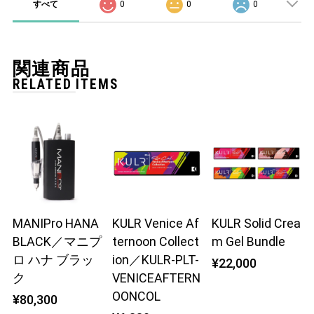
すべて
0
0
0
関連商品
RELATED ITEMS
MANIPro HANA
KULR Venice Af
KULR Solid Crea
BLACK／マニプ
ternoon Collect
m Gel Bundle
ロ ハナ ブラッ
ion／KULR-PLT-
¥22,000
ク
VENICEAFTERN
OONCOL
¥80,300